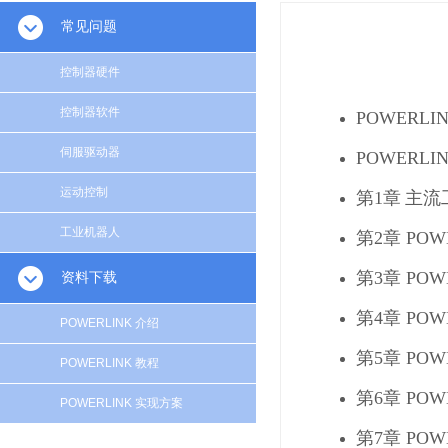
常见问题
控制器硬件
控制器软件
POWERLI
伺服驱动器
POWERLI
运动控制
第
1
章
主流
工业机器人
第
2
章
POW
第
3
章
POW
资料下载
第
4
章
POW
POWERLINK 介绍
第
5
章
POW
POWERLINK 教程
第
6
章
POW
POWERLINK 实现方案
第
7
章
POW