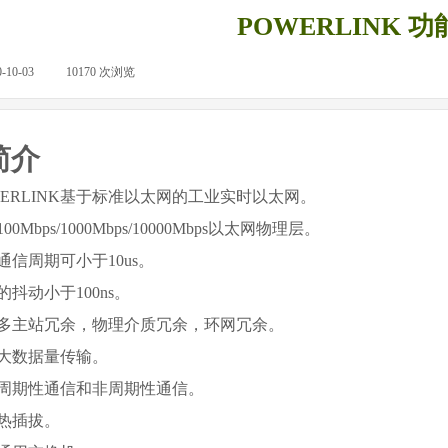
POWERLINK 
0-10-03
|
10170
次浏览
|
简介
ERLINK
基于标准以太网的工业实时以太网。
100Mbps/1000Mbps/10000Mbps
以太网物理层。
通信周期可小于
10us
。
的抖动小于
100ns
。
多主站冗余，物理介质冗余，环网冗余。
大数据量传输。
周期性通信和非周期性通信。
热插拔。